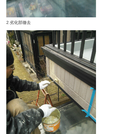
2.劣化部徹去